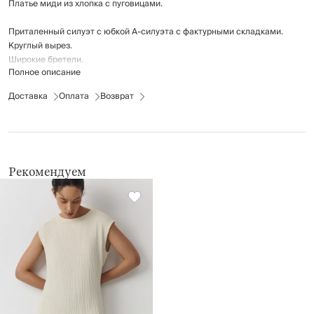
Платье миди из хлопка с пуговицами.
Приталенный силуэт с юбкой А-силуэта с фактурными складками.
Круглый вырез.
Широкие бретели.
Полное описание
Эластичная внутренняя резинка на талии с декоративными сборками.
Боковые карманы.
Доставка
Оплата
Возврат
Фронтальная застежка на пуговицы.
Состав: 97% хлопок, 3% спандекс.
Рекомендации по уходу:
стирка при температуре до 30°С
Рекомендуем
не отбеливать
гладить при низкой температуре (до 110 °С), без пара
химчистка запрещена
барабанная сушка при температуре до 40 °С