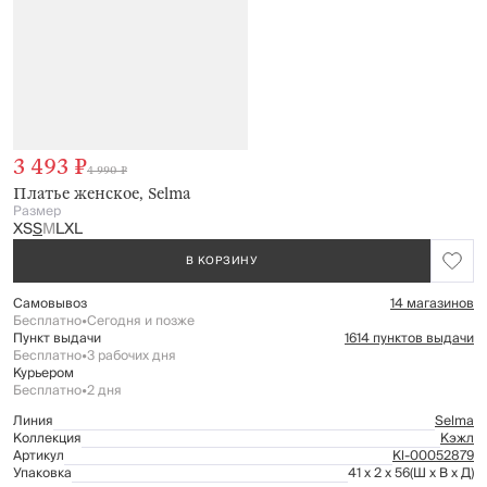
3 493 ₽
4 990 ₽
Платье женское, Selma
Размер
XS
S
M
L
XL
В КОРЗИНУ
Самовывоз
14 магазинов
Бесплатно
•
Сегодня и позже
Пункт выдачи
1614 пунктов выдачи
Бесплатно
•
3 рабочих дня
Курьером
Бесплатно
•
2 дня
Линия
Selma
Коллекция
Кэжл
Артикул
Kl-00052879
Упаковка
41 x 2 x 56
(Ш x В x Д)