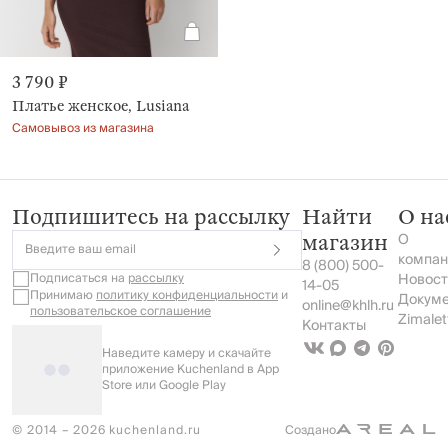
3 790 ₽
Платье женское, Lusiana
Самовывоз из магазина
Подпишитесь на рассылку
Найти
О на
О
магазин
Введите ваш email
компан
8 (800) 500-
Подписаться на
рассылку
Новост
14-05
Принимаю
политику конфиденциальности
и
Докум
online@khlh.ru
пользовательское соглашение
Zimalet
Контакты
Наведите камеру и скачайте
приложение Kuchenland в App
Store или Google Play
© 2014 – 2026 kuchenland.ru
Создано