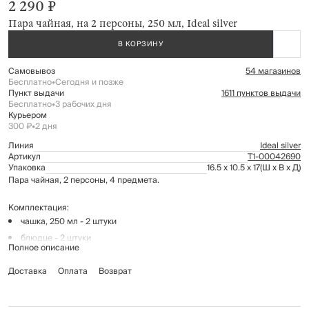
2 290 ₽
Пара чайная, на 2 персоны, 250 мл, Ideal silver
В КОРЗИНУ
Самовывоз
54 магазинов
Бесплатно
•
Сегодня и позже
Пункт выдачи
1611 пунктов выдачи
Бесплатно
•
3 рабочих дня
Курьером
300 ₽
•
2 дня
Линия
Ideal silver
Артикул
Т1-00042690
Упаковка
16.5 x 10.5 x 17
(Ш x В x Д)
Пара чайная, 2 персоны, 4 предмета.
Комплектация:
чашка, 250 мл - 2 штуки
блюдце - 2 штуки
Полное описание
Материал: фарфор Fine Bone China.
Доставка
Оплата
Возврат
Рекомендуется мыть вручную с применением мягких моющих средств.