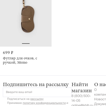
699 ₽
Футляр для очков, с
ручкой, Memo
Подпишитесь на рассылку
Найти
О на
О
магазин
Введите ваш email
компан
8 (800) 500-
Подписаться на
рассылку
Новост
14-05
Принимаю
политику конфиденциальности
и
Докум
online@khlh.ru