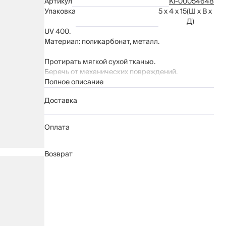
Артикул
Kl-00054648
Упаковка
5 x 4 x 15
(Ш x В x
Д)
UV 400.
Материал: поликарбонат, металл.
Протирать мягкой сухой тканью.
Беречь от механических повреждений.
Полное описание
Доставка
Оплата
Возврат