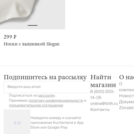
299 ₽
Носки с вышивкой Slogan
Подпишитесь на рассылку
Найти
О на
О
магазин
Введите ваш email
компан
8 (800) 500-
Подписаться на
рассылку
Новост
14-05
Принимаю
политику конфиденциальности
и
Докум
online@khlh.ru
пользовательское соглашение
Zimalet
Контакты
Наведите камеру и скачайте
приложение Kuchenland в App
Store или Google Play