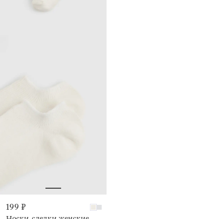
199 ₽
Носки-следки женские,