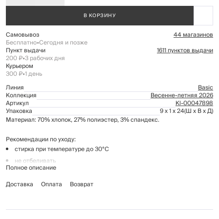
В КОРЗИНУ
Самовывоз
44 магазинов
Бесплатно
•
Сегодня и позже
Пункт выдачи
1611 пунктов выдачи
200 ₽
•
3 рабочих дня
Курьером
300 ₽
•
1 день
Линия
Basic
Коллекция
Весенне-летняя 2026
Артикул
Kl-00047898
Упаковка
9 x 1 x 24
(Ш x В x Д)
Материал: 70% хлопок, 27% полиэстер, 3% спандекс.
Рекомендации по уходу:
стирка при температуре до 30°C
не отбеливать
Полное описание
глажение запрещено
Доставка
химчистка запрещена
Оплата
Возврат
не применять барабанную сушку