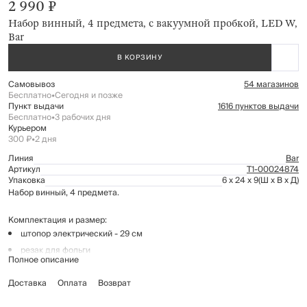
2 990 ₽
Набор винный, 4 предмета, с вакуумной пробкой, LED W,
Bar
В КОРЗИНУ
Самовывоз
54 магазинов
Бесплатно
•
Сегодня и позже
Пункт выдачи
1616 пунктов выдачи
Бесплатно
•
3 рабочих дня
Курьером
300 ₽
•
2 дня
Линия
Bar
Артикул
Т1-00024874
Упаковка
6 x 24 x 9
(Ш x В x Д)
Набор винный, 4 предмета.
Комплектация и размер:
штопор электрический - 29 см
резак для фольги
Полное описание
вакуумная пробка для винной бутылки - 9 см.
Доставка
Оплата
Возврат
Материал: АБС-пластик, нержавеющая сталь, акрил.