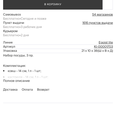
В КОРЗИНУ
Самовывоз
54 магазинов
Бесплатно
•
Сегодня и позже
Пункт выдачи
1616 пунктов выдачи
Бесплатно
•
3 рабочих дня
Курьером
Бесплатно
•
2 дня
Линия
Egoist lite
Артикул
Kl-00001703
Упаковка
21 x 10 x 38
(Ш x В x Д)
Набор посуды, 3 пр.
Комплектация:
ковш - 14 см, 1 л - 1 шт;
кастрюля - 14 см, 1 л - 1 шт;
Полное описание
сковорода с антипригарным покрытием Xylan plus - 16 см - 1 шт;
Доставка
крышка - 14 см.
Оплата
Возврат
Материал: нержавеющая сталь 201, 430 (нижний слой дна),
термостойкое стекло, алюминий.
Толщина дна посуды: 2,7 мм. Толщина стенок посуды: 0,5 мм.