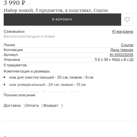
3 990 ₽
Набор ножей, 5 предметов, в подставке, Course
В КОРЗИНУ
Самовывоз
41 магазина
Бесплатно
•
Сегодня и позже
Линия
Course
Коллекция
Дача темная
Артикул
Kl-00023208
Упаковка
11.5 x 36 x 14
(Ш x В x Д)
5 предметов.
Комплектация и размеры:
нож для очистки овощей - 20 см, лезвие - 9 см
нож универсальный - 24 см, лезвие - 13 см
нож для нарезки - 28 см, лезвие - 16 см
Полное описание
нож хлебный - 33 см, лезвие - 20,5 см
Доставка
Оплата
Возврат
нож поварской - 33 см; лезвие - 20,5 см
подставка- 22x11 см
Материал: лезвие листовое - нержавеющая сталь, марка стали-3CR13,
ручка - полипропилен; подставка - полипропилен, дерево акации.