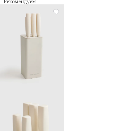
Рекомендуем
Рекомендации по уходу:
мыть вручную с применением мягких моющих средств
не использовать для ухода абразивные чистящие средства и
жесткие губки
ножи нельзя мыть в посудомоечной машине
подставку протирать влажной тканью
Использовать только по назначению!
Хранить в сухом, недоступном для детей месте.