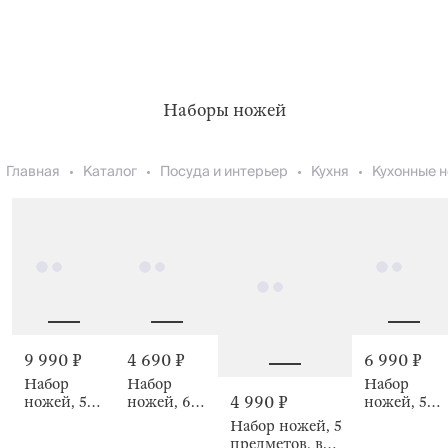
Наборы ножей
Главная
Каталог
Посуда и интерьер
Кухня
Кухонные 
9 990 ₽
4 690 ₽
6 990 ₽
Набор
Набор
Набор
4 990 ₽
ножей, 5
ножей, 6
ножей, 5
предметов,
пр, в
предметов,
Набор ножей, 5
в
подставке,
в
предметов, в