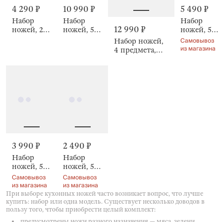
4 290 ₽
10 990 ₽
5 490 ₽
Набор
Набор
Набор
12 990 ₽
ножей, 2
ножей, 5
ножей, 5
предмета,
предметов,
предметов,
Самовывоз
Набор ножей,
Actual
в
в
из магазина
4 предмета,
подставке,
подставке,
Select
Acapella
Ritlen
3 990 ₽
2 490 ₽
Набор
Набор
ножей, 5
ножей, 5
предметов,
предметов,
Самовывоз
Самовывоз
в
в
из магазина
из магазина
подставке,
подставке,
При выборе кухонных ножей часто возникает вопрос, что лучше
купить: набор или одна модель. Существует несколько доводов в
Course
Grey steel
пользу того, чтобы приобрести целый комплект:
предусмотрены ножи разного назначения — мяса, зелени,