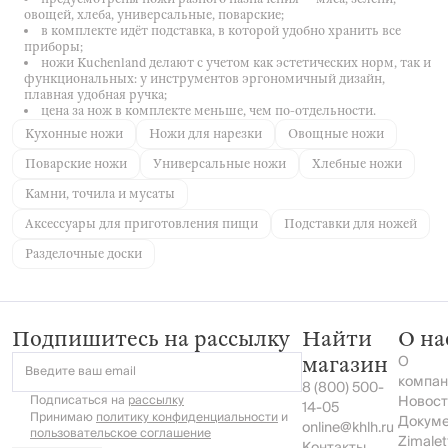
овощей, хлеба, универсальные, поварские;
в комплекте идёт подставка, в которой удобно хранить все
приборы;
ножи Kuchenland делают с учетом как эстетических норм, так и
функциональных: у инструментов эргономичный дизайн,
плавная удобная ручка;
цена за нож в комплекте меньше, чем по-отдельности.
Кухонные ножи
Ножи для нарезки
Овощные ножи
Поварские ножи
Универсальные ножи
Хлебные ножи
Камни, точила и мусаты
Аксессуары для приготовления пищи
Подставки для ножей
Разделочные доски
Подпишитесь на рассылку
Найти
О на
О
магазин
Введите ваш email
компан
8 (800) 500-
Подписаться на
рассылку
Новост
14-05
Принимаю
политику конфиденциальности
и
Докум
online@khlh.ru
пользовательское соглашение
Zimalet