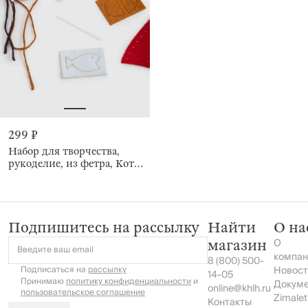
299 ₽
Набор для творчества,
рукоделие, из фетра, Кот,
Creativity
Подпишитесь на рассылку
Найти
О на
О
магазин
Введите ваш email
компан
8 (800) 500-
Подписаться на
рассылку
Новост
14-05
Принимаю
политику конфиденциальности
и
Докум
online@khlh.ru
пользовательское соглашение
Zimalet
Контакты