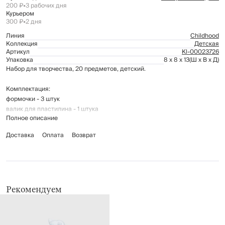
200 ₽
•
3 рабочих дня
Курьером
300 ₽
•
2 дня
Линия
Childhood
Коллекция
Детская
Артикул
Kl-00023726
Упаковка
8 x 8 x 13
(Ш x В x Д)
Набор для творчества, 20 предметов, детский.
Комплектация:
формочки - 3 штук
валик для пластилина - 1 штука
Полное описание
пластилин - 16 цветов
Доставка
Оплата
Возврат
Материал: пластик, состав пластилина: вода, мука, пигмент.
Для детей старше 3-х лет.
Рекомендуем