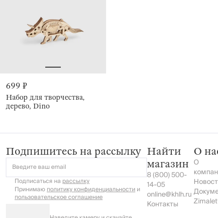
699 ₽
Набор для творчества,
дерево, Dino
Подпишитесь на рассылку
Найти
О на
О
магазин
Введите ваш email
компан
8 (800) 500-
Подписаться на
рассылку
Новост
14-05
Принимаю
политику конфиденциальности
и
Докум
online@khlh.ru
пользовательское соглашение
Zimalet
Контакты
Наведите камеру и скачайте