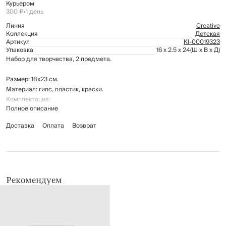
Курьером
300 ₽
•
1 день
Линия
Creative
Коллекция
Детская
Артикул
Kl-00019323
Упаковка
16 x 2.5 x 24
(Ш x В x Д)
Набор для творчества, 2 предмета.
Размер: 18х23 см.
Материал: гипс, пластик, краски.
Комплектация:
Полное описание
форма для раскрашивания - 2 штуки
акриловые краски - 5 цветов
Доставка
Оплата
Возврат
кисточка - 1 штука
Творческая активность помогает развивать усидчивость, моторику рук,
аккуратность, вырабатывает нацеленность на результат.
Для детей старше 3-х лет.
Рекомендуем