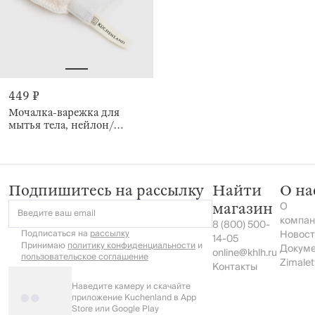
449 ₽
Мочалка-варежка для
мытья тела, нейлон/
хлопок, Unique spa
Подпишитесь на рассылку
Найти
О на
О
магазин
Введите ваш email
компан
8 (800) 500-
Подписаться на
рассылку
Новост
14-05
Принимаю
политику конфиденциальности
и
Докум
online@khlh.ru
пользовательское соглашение
Zimalet
Контакты
Наведите камеру и скачайте
приложение Kuchenland в App
Store или Google Play