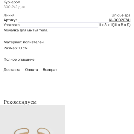
Курьером
300 ₽
•
2 дня
Линия
Unique spa
Артикул
Kl-00020741
Упаковка
11 x 8 x 11
(Ш x В x Д)
Мочалка для мытья тела.
Материал: полиэтелен.
Размер: 13 см.
Полное описание
Срок службы зависит от частоты использования, но рекомендуется
заменять мочалки (если их ежедневно используют) - через 60-80 дней.
Доставка
Оплата
Возврат
Рекомендуется промывать вручную.
Рекомендуем