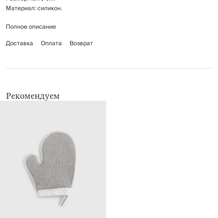
Материал: силикон.
Полное описание
Предназначена для мытья и пилинга тела.
Рекомендации по уходу: промывать вручную с применением мягких
Доставка
Оплата
Возврат
моющих средств.
Рекомендуем