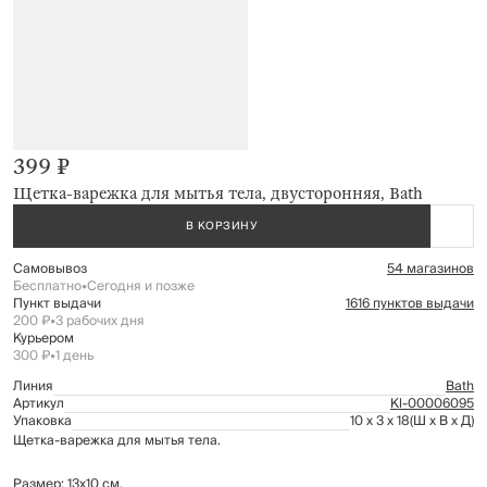
399 ₽
Щетка-варежка для мытья тела, двусторонняя, Bath
В КОРЗИНУ
Самовывоз
54 магазинов
Бесплатно
•
Сегодня и позже
Пункт выдачи
1616 пунктов выдачи
200 ₽
•
3 рабочих дня
Курьером
300 ₽
•
1 день
Линия
Bath
Артикул
Kl-00006095
Упаковка
10 x 3 x 18
(Ш x В x Д)
Щетка-варежка для мытья тела.
Размер: 13х10 см.