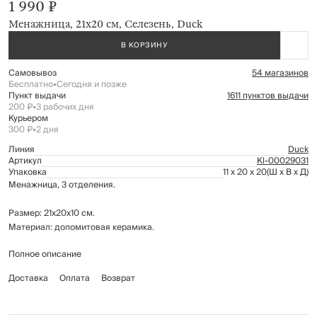
1 990 ₽
Менажница, 21х20 см, Селезень, Duck
В КОРЗИНУ
Самовывоз
54 магазинов
Бесплатно
•
Сегодня и позже
Пункт выдачи
1611 пунктов выдачи
200 ₽
•
3 рабочих дня
Курьером
300 ₽
•
2 дня
Линия
Duck
Артикул
Kl-00029031
Упаковка
11 x 20 x 20
(Ш x В x Д)
Менажница, 3 отделения.
Размер: 21х20х10 см.
Материал: доломитовая керамика.
Полное описание
Рекомендуется мыть вручную с применением мягких моющих средств.
Не использовать для ухода абразивные чистящие средства и жесткие
Доставка
Оплата
Возврат
губки. Нельзя мыть в посудомоечной машине.