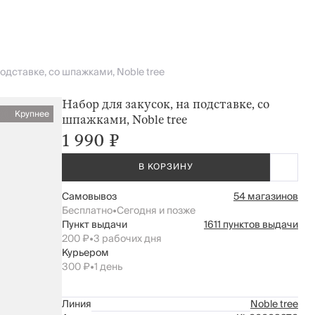
подставке, со шпажками, Noble tree
Набор для закусок, на подставке, со
Крупнее
шпажками, Noble tree
1 990 ₽
В КОРЗИНУ
Самовывоз
54 магазинов
Бесплатно
•
Сегодня и позже
Пункт выдачи
1611 пунктов выдачи
200 ₽
•
3 рабочих дня
Курьером
300 ₽
•
1 день
Линия
Noble tree