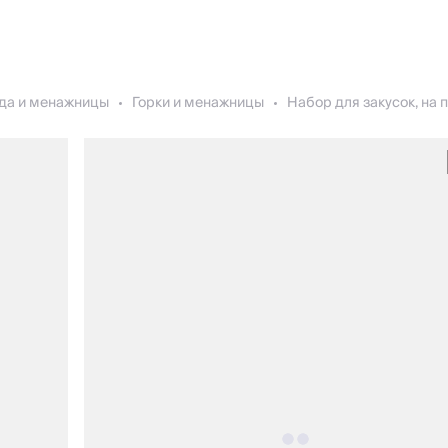
да и менажницы
Горки и менажницы
Набор для закусок, на 