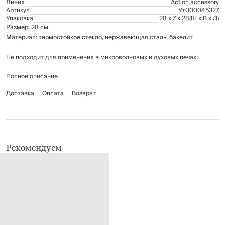
Линия
Action accessory
Артикул
Ут000045327
Упаковка
28 x 7 x 28
(Ш x В x Д)
Размер: 28 см.
Материал: термостойкое стекло, нержавеющая сталь, бакелит.
Не подходит для применения в микроволновых и духовых печах.
Полное описание
Рекомендации по уходу:
мыть вручную с применением мягких моющих средств
Доставка
Оплата
Возврат
не использовать для ухода абразивные чистящие средства и
жесткие губки
можно мыть в посудомоечной машине на щадящем режиме для
стекла
Рекомендуем