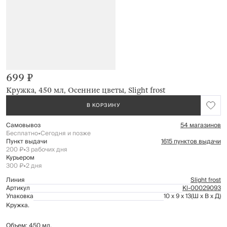
699 ₽
Кружка, 450 мл, Осенние цветы, Slight frost
В КОРЗИНУ
Самовывоз
54 магазинов
Бесплатно
•
Сегодня и позже
Пункт выдачи
1615 пунктов выдачи
200 ₽
•
3 рабочих дня
Курьером
300 ₽
•
2 дня
Линия
Slight frost
Артикул
Kl-00029093
Упаковка
10 x 9 x 13
(Ш x В x Д)
Кружка.
Объем: 450 мл.