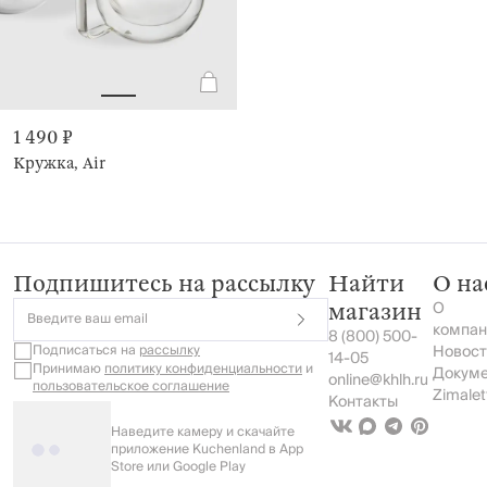
1 490 ₽
Кружка, Air
Подпишитесь на рассылку
Найти
О на
О
магазин
Введите ваш email
компан
8 (800) 500-
Подписаться на
рассылку
Новост
14-05
Принимаю
политику конфиденциальности
и
Докум
online@khlh.ru
пользовательское соглашение
Zimalet
Контакты
Наведите камеру и скачайте
приложение Kuchenland в App
Store или Google Play