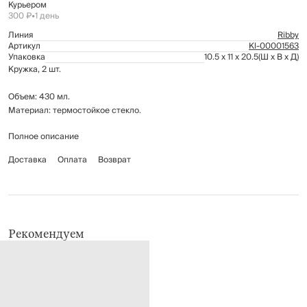
Курьером
300 ₽
•
1 день
Линия
Ribby
Артикул
Kl-00001563
Упаковка
10.5 x 11 x 20.5
(Ш x В x Д)
Кружка, 2 шт.
Объем: 430 мл.
Материал: термостойкое стекло.
Полное описание
Рекомендуется мыть вручную с применением мягких моющих средств.
Не использовать для ухода абразивные чистящие средства и жесткие
Доставка
Оплата
Возврат
губки.
Можно мыть в посудомоечной машине на щадящем режиме для
стекла.
Рекомендуем