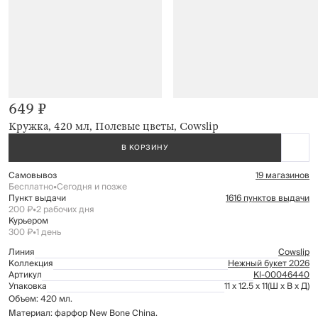
649 ₽
Кружка, 420 мл, Полевые цветы, Cowslip
В КОРЗИНУ
Самовывоз
19 магазинов
Бесплатно
•
Сегодня и позже
Пункт выдачи
1616 пунктов выдачи
200 ₽
•
2 рабочих дня
Курьером
300 ₽
•
1 день
Линия
Cowslip
Коллекция
Нежный букет 2026
Артикул
Kl-00046440
Упаковка
11 x 12.5 x 11
(Ш x В x Д)
Объем: 420 мл.
Материал: фарфор New Bone China.