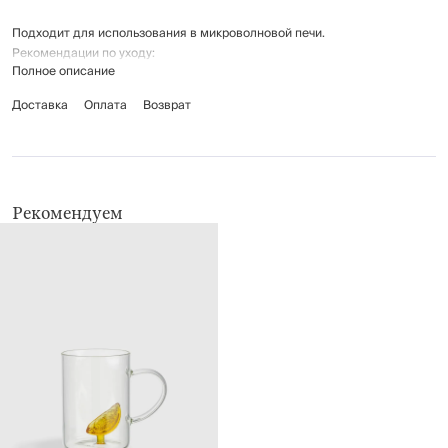
Подходит для использования в микроволновой печи.
Рекомендации по уходу:
Полное описание
мыть вручную с применением мягких моющих средств
не использовать для ухода абразивные чистящие средства и
Доставка
Оплата
Возврат
жесткие губки
можно мыть в посудомоечной машине
Рекомендуем