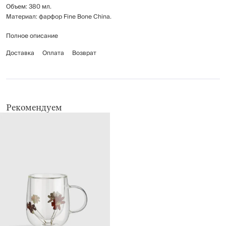
Объем: 380 мл.
Материал: фарфор Fine Bone China.
Полное описание
Не подходит для использования в микроволновой печи.
Рекомендуется мыть вручную с применением мягких моющих средств.
Доставка
Оплата
Возврат
Не использовать для ухода абразивные чистящие средства и жесткие
губки.
Нельзя мыть в посудомоечной машине.
Рекомендуем