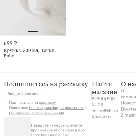
699 ₽
Кружка, 500 мл, Точки,
Boho
Подпишитесь на рассылку
Найти
О на
О
магазин
Введите ваш email
компан
8 (800) 500-
Подписаться на
рассылку
Новост
14-05
Принимаю
политику конфиденциальности
и
Докум
online@khlh.ru
пользовательское соглашение
Zimalet
Контакты
Наведите камеру и скачайте
приложение Kuchenland в App
Store или Google Play