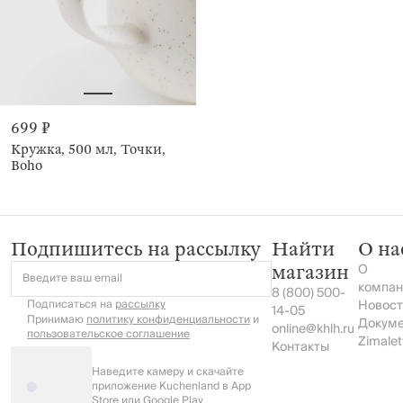
699 ₽
Кружка, 500 мл, Точки,
Boho
Подпишитесь на рассылку
Найти
О на
О
магазин
Введите ваш email
компан
8 (800) 500-
Подписаться на
рассылку
Новост
14-05
Принимаю
политику конфиденциальности
и
Докум
online@khlh.ru
пользовательское соглашение
Zimalet
Контакты
Наведите камеру и скачайте
приложение Kuchenland в App
Store или Google Play