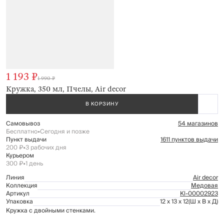
1 193 ₽
1 990 ₽
Кружка, 350 мл, Пчелы, Air decor
В КОРЗИНУ
Самовывоз
54 магазинов
Бесплатно
•
Сегодня и позже
Пункт выдачи
1611 пунктов выдачи
200 ₽
•
3 рабочих дня
Курьером
300 ₽
•
1 день
Линия
Air decor
Коллекция
Медовая
Артикул
Kl-00002923
Упаковка
12 x 13 x 12
(Ш x В x Д)
Кружка с двойными стенками.