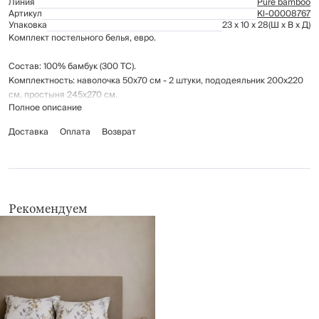
Линия
Pure bamboo
Артикул
Kl-00008767
Упаковка
23 x 10 x 28
(Ш x В x Д)
Комплект постельного белья, евро.
Состав: 100% бамбук (300 ТС).
Комплектность: наволочка 50х70 см - 2 штуки, пододеяльник 200х220
см, простыня 245х270 см.
Полное описание
Рекомендации по уходу указаны на бирке изделия.
Доставка
Оплата
Возврат
Рекомендуем