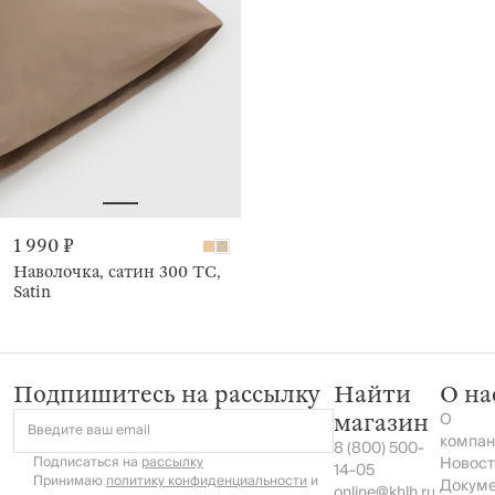
1 990 ₽
Наволочка, сатин 300 ТС,
Satin
Подпишитесь на рассылку
Найти
О на
О
магазин
Введите ваш email
компан
8 (800) 500-
Подписаться на
рассылку
Новост
14-05
Принимаю
политику конфиденциальности
и
Докум
online@khlh.ru