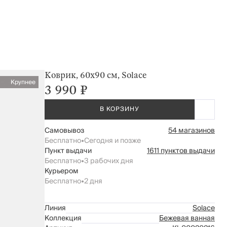
Коврик, 60х90 см, Solace
Крупнее
3 990 ₽
В КОРЗИНУ
Самовывоз
54 магазинов
Бесплатно
•
Сегодня и позже
Пункт выдачи
1611 пунктов выдачи
Бесплатно
•
3 рабочих дня
Курьером
Бесплатно
•
2 дня
Линия
Solace
Коллекция
Бежевая ванная