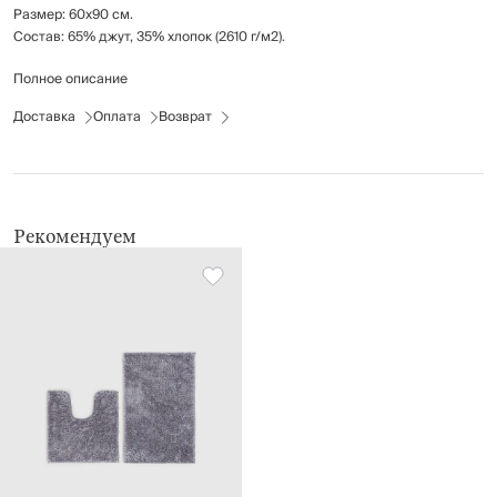
Размер: 60х90 см.
Состав: 65% джут, 35% хлопок (2610 г/м2).
Полное описание
Предназначен для ванной комнаты, но может использоваться в любом
месте дома.
Доставка
Оплата
Возврат
Рекомендации по уходу: стирка запрещена, не отбеливать, не гладить,
химчистка запрещен, не применять барабанную сушку, только точечная
чистка.
Рекомендуем