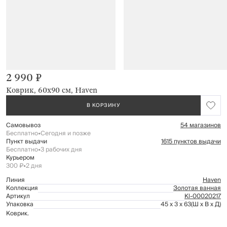
2 990 ₽
Коврик, 60х90 см, Haven
В КОРЗИНУ
Самовывоз
54 магазинов
Бесплатно
•
Сегодня и позже
Пункт выдачи
1615 пунктов выдачи
Бесплатно
•
3 рабочих дня
Курьером
300 ₽
•
2 дня
Линия
Haven
Коллекция
Золотая ванная
Артикул
Kl-00020217
Упаковка
45 x 3 x 63
(Ш x В x Д)
Коврик.