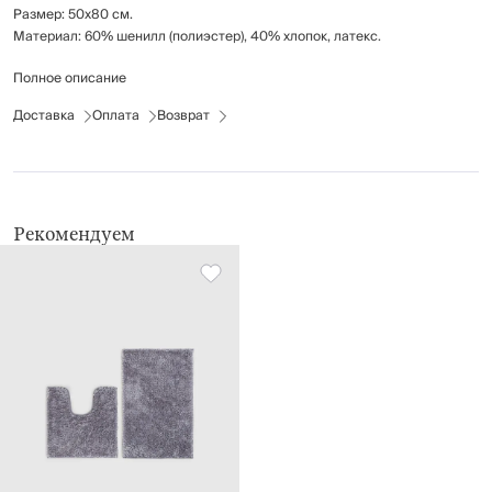
Размер: 50x80 см.
Материал: 60% шенилл (полиэстер), 40% хлопок, латекс.
Полное описание
Обратная сторона имеет противоскользящее покрытие.
Предназначен для ванной комнаты, но может использоваться в любом
Доставка
Оплата
Возврат
месте дома.
Рекомендации по уходу указаны на бирке изделия.
Рекомендуем