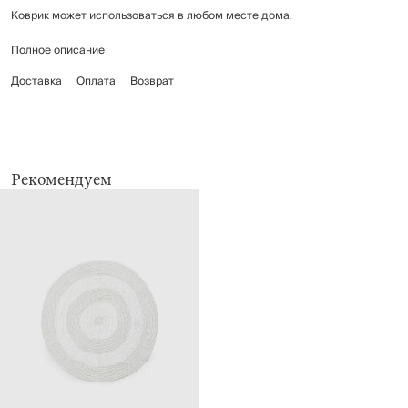
Коврик может использоваться в любом месте дома.
Полное описание
Рекомендации по уходу:
деликатная стирка
Доставка
Оплата
Возврат
не отбеливать
глажение запрещено
химчистка запрещена
барабанная сушка при низких температурах
Рекомендуем