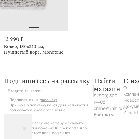
12 990 ₽
Ковер, 150х210 см,
Пушистый ворс, Monotone
Подпишитесь на рассылку
Найти
О на
О
магазин
Введите ваш email
компан
8 (800) 500-
Подписаться на
рассылку
Новост
14-05
Принимаю
политику конфиденциальности
и
Докум
online@khlh.ru
пользовательское соглашение
Zimalet
Контакты
Наведите камеру и скачайте
приложение Kuchenland в App
Store или Google Play