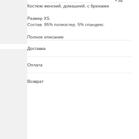
Костюм женский, домашний, с брюками.
Размер XS.
Состав: 95% полиэстер, 5% спандекс.
Рекомендации по уходу указаны на бирке
Полное описание
изделия.
Доставка
Оплата
Возврат