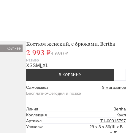
Костюм женский, с брюками, Bertha
Крупнее
2 993 ₽
4 690 ₽
Размер
XS
S
M
L
XL
В КОРЗИНУ
Самовывоз
9 магазинов
Бесплатно
•
Сегодня и позже
Линия
Bertha
Коллекция
Кэжл
Артикул
Т1-00015797
Упаковка
29 x 3 x 36
(Ш x В
x Д)