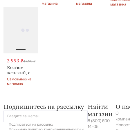
Ellariona
серые,
магазина
магазина
Bertha
магазина
Ellariona
2 993 ₽
4 690 ₽
Костюм
женский, с
брюками,
Самовывоз из
Bertha
магазина
Подпишитесь на рассылку
Найти
О на
О
магазин
Введите ваш email
компан
8 (800) 500-
Подписаться на
рассылку
Новост
14-05
Принимаю
политику конфиденциальности
и