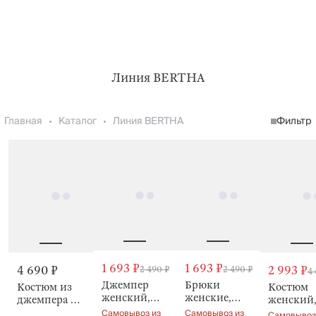
Линия BERTHA
Главная
Каталог
Линия BERTHA
Фильтр
1 693 ₽
1 693 ₽
4 690 ₽
2 993 ₽
2 490 ₽
2 490 ₽
4 
Джемпер
Брюки
Костюм из
Костюм
женский,
женские,
джемпера и
женский,
домашний,
домашние,
брюк Bertha
брюками
Самовывоз из
Самовывоз из
Самовывоз