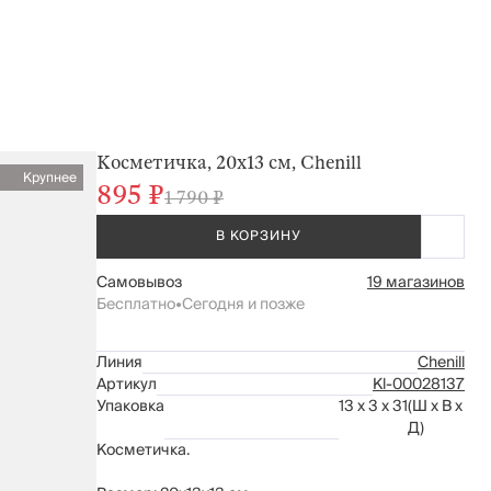
Косметичка, 20х13 см, Chenill
Крупнее
895 ₽
1 790 ₽
В КОРЗИНУ
Самовывоз
19 магазинов
Бесплатно
•
Сегодня и позже
Линия
Chenill
Артикул
Kl-00028137
Упаковка
13 x 3 x 31
(Ш x В x
Д)
Косметичка.