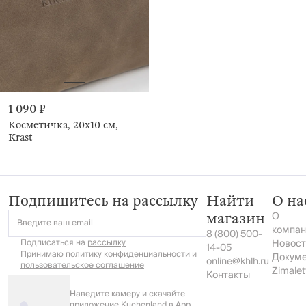
1 090 ₽
Косметичка, 20х10 см,
Krast
Подпишитесь на рассылку
Найти
О на
О
магазин
Введите ваш email
компан
8 (800) 500-
Подписаться на
рассылку
Новост
14-05
Принимаю
политику конфиденциальности
и
Докум
online@khlh.ru
пользовательское соглашение
Zimalet
Контакты
Наведите камеру и скачайте
приложение Kuchenland в App