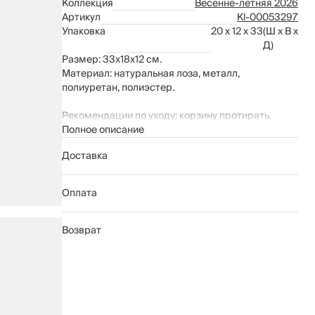
Коллекция
Весенне-летняя 2026
Артикул
Kl-00053297
Упаковка
20 x 12 x 33
(Ш x В x
Д)
Размер: 33x18x12 см.
Материал: натуральная лоза, металл,
полиуретан, полиэстер.
Рекомендации по уходу: корзину протирать
мягкой влажной тканью.
Полное описание
Доставка
Оплата
Возврат