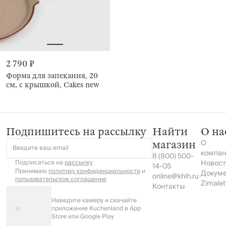
2 790 ₽
Форма для запекания, 20
см, с крышкой, Cakes new
Подпишитесь на рассылку
Найти
О на
О
магазин
Введите ваш email
компан
8 (800) 500-
Подписаться на
рассылку
Новост
14-05
Принимаю
политику конфиденциальности
и
Докум
online@khlh.ru
пользовательское соглашение
Zimalet
Контакты
Наведите камеру и скачайте
приложение Kuchenland в App
Store или Google Play