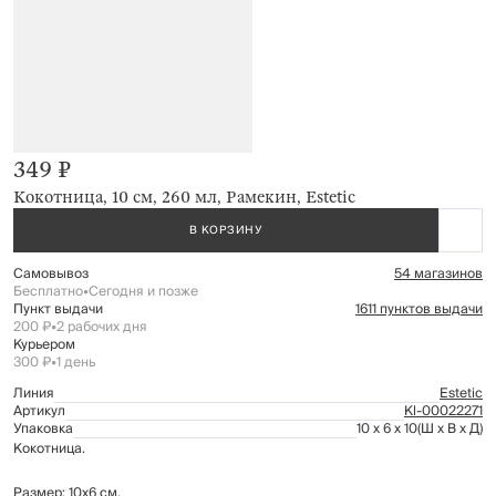
349 ₽
Кокотница, 10 см, 260 мл, Рамекин, Estetic
В КОРЗИНУ
Самовывоз
54 магазинов
Бесплатно
•
Сегодня и позже
Пункт выдачи
1611 пунктов выдачи
200 ₽
•
2 рабочих дня
Курьером
300 ₽
•
1 день
Линия
Estetic
Артикул
Kl-00022271
Упаковка
10 x 6 x 10
(Ш x В x Д)
Кокотница.
Размер: 10х6 см.