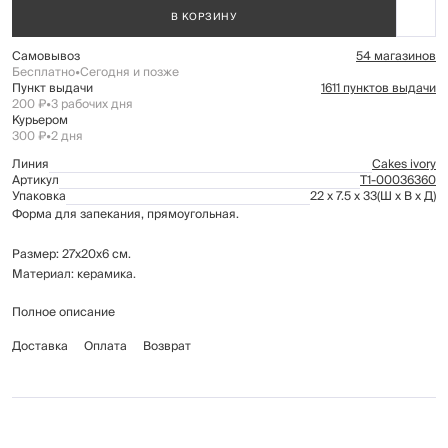
В КОРЗИНУ
Самовывоз
54 магазинов
Бесплатно
•
Сегодня и позже
Пункт выдачи
1611 пунктов выдачи
200 ₽
•
3 рабочих дня
Курьером
300 ₽
•
2 дня
Линия
Cakes ivory
Артикул
Т1-00036360
Упаковка
22 x 7.5 x 33
(Ш x В x Д)
Форма для запекания, прямоугольная.
Размер: 27х20х6 см.
Материал: керамика.
Полное описание
Подходит для использования в духовке (до 250°С) и микроволновой
печи, может использоваться для сервировки стола. Нельзя
Доставка
Оплата
Возврат
использовать на открытом огне. Можно помещать в морозильную
камеру (до -18°С), но не ставить керамическую посуду из морозильной
камеры сразу в горячую духовку.
Рекомендуется мыть вручную с применением мягких моющих средств.