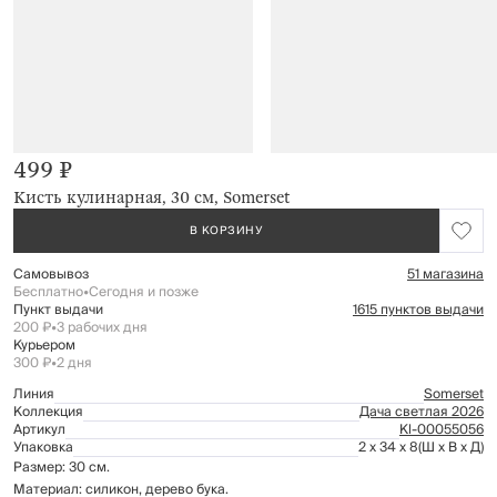
499 ₽
Кисть кулинарная, 30 см, Somerset
В КОРЗИНУ
Самовывоз
51 магазина
Бесплатно
•
Сегодня и позже
Пункт выдачи
1615 пунктов выдачи
200 ₽
•
3 рабочих дня
Курьером
300 ₽
•
2 дня
Линия
Somerset
Коллекция
Дача светлая 2026
Артикул
Kl-00055056
Упаковка
2 x 34 x 8
(Ш x В x Д)
Размер: 30 см.
Материал: силикон, дерево бука.