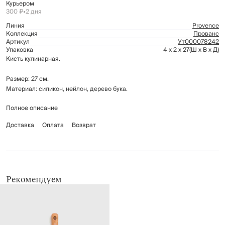
Курьером
300 ₽
•
2 дня
Линия
Provence
Коллекция
Прованс
Артикул
Ут000078242
Упаковка
4 x 2 x 27
(Ш x В x Д)
Кисть кулинарная.
Размер: 27 см.
Материал: силикон, нейлон, дерево бука.
Полное описание
Предназначена для смазывания противня или сковороды, для
нанесения масла на кондитерские изделия, смазывания соусом и
Доставка
Оплата
Возврат
маринадом мяса и рыбы.
Рекомендации по уходу: мыть вручную с применением мягких моющих
средств. Не использовать для ухода абразивные чистящие средства и
жесткие губки.
Нельзя мыть в посудомоечной машине.
Рекомендуем