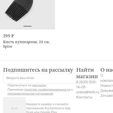
399 ₽
Кисть кулинарная, 24 см,
Spiro
Подпишитесь на рассылку
Найти
О на
О
магазин
Введите ваш email
компан
8 (800) 500-
Подписаться на
рассылку
Новост
14-05
Принимаю
политику конфиденциальности
и
Докум
online@khlh.ru
пользовательское соглашение
Zimalet
Контакты
Наведите камеру и скачайте
приложение Kuchenland в App
Store или Google Play