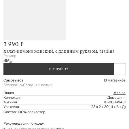
3 990 ₽
Халат-кимоно женский, с длинным рукавом, Marlina
Размер
S
M
L
В КОРЗИНУ
Самовывоз
13 магазинов
Бесплатно
•
Сегодня и позже
Линия
Marlina
Коллекция
Домашняя
Артикул
Kl-00043451
Упаковка
23 x 2 x 30
(Ш x В x Д)
Состав: 100% полиэстер.
Рекомендации по уходу: