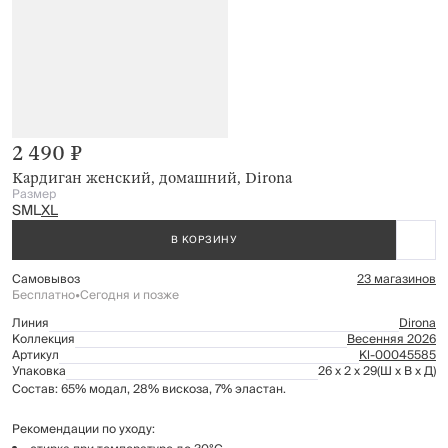
2 490 ₽
Кардиган женский, домашний, Dirona
Размер
S
M
L
XL
В КОРЗИНУ
Самовывоз
23 магазинов
Бесплатно
•
Сегодня и позже
Линия
Dirona
Коллекция
Весенняя 2026
Артикул
Kl-00045585
Упаковка
26 x 2 x 29
(Ш x В x Д)
Состав: 65% модал, 28% вискоза, 7% эластан.
Рекомендации по уходу: