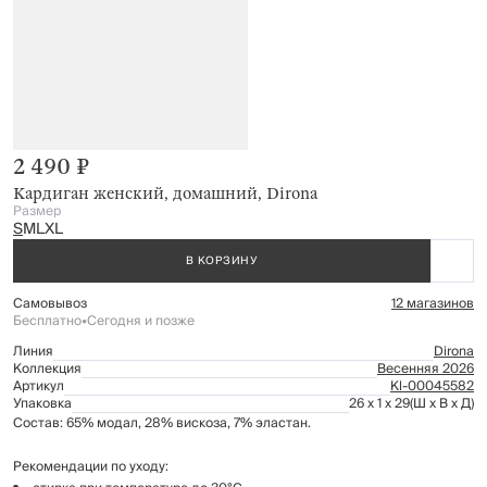
2 490 ₽
Кардиган женский, домашний, Dirona
Размер
S
M
L
XL
В КОРЗИНУ
Самовывоз
12 магазинов
Бесплатно
•
Сегодня и позже
Линия
Dirona
Коллекция
Весенняя 2026
Артикул
Kl-00045582
Упаковка
26 x 1 x 29
(Ш x В x Д)
Состав: 65% модал, 28% вискоза, 7% эластан.
Рекомендации по уходу: