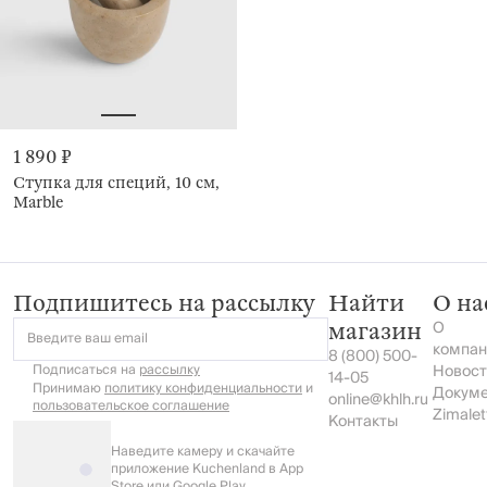
1 890 ₽
Ступка для специй, 10 см,
Marble
Подпишитесь на рассылку
Найти
О на
О
магазин
Введите ваш email
компан
8 (800) 500-
Подписаться на
рассылку
Новост
14-05
Принимаю
политику конфиденциальности
и
Докум
online@khlh.ru
пользовательское соглашение
Zimalet
Контакты
Наведите камеру и скачайте
приложение Kuchenland в App
Store или Google Play