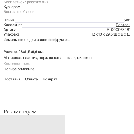
Бесплатно
•
2 рабочих дня
Курьером
Бесплатно
•
1 день
Линия
Soft
Коллекция
Пастель
Артикул
Ут000073481
Упаковка
12 x 10 x 29.5
(Ш x В x Д)
Измельчитель для овощей и фруктов.
Размер: 28x11,5x9,6 см.
Материал: пластик, нержавеющая сталь, силикон.
Комплектация:
Полное описание
насадка для нарезки ломтиками - 1 штука
насадка для крупной шинковки - 1 штука
Доставка
Оплата
Возврат
насадка для мелкой шинковки - 1 штука
насадка для нарезки мелкими кубиками - 1 штука
насадка для нарезки крупными кубиками - 1 штука
Рекомендуется мыть вручную с применением жидких моющих
Рекомендуем
средств. Можно мыть в посудомоечной машине.