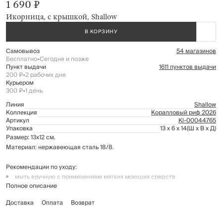
1 690 ₽
Икорница, с крышкой, Shallow
В КОРЗИНУ
Самовывоз
54 магазинов
Бесплатно
•
Сегодня и позже
Пункт выдачи
1611 пунктов выдачи
200 ₽
•
2 рабочих дня
Курьером
300 ₽
•
1 день
Линия
Shallow
Коллекция
Коралловый риф 2026
Артикул
Kl-00044765
Упаковка
13 x 6 x 14
(Ш x В x Д)
Размер: 13х12 см.
Материал: нержавеющая сталь 18/8.
Рекомендации по уходу:
мыть вручную с применением мягких моющих средств
Полное описание
не использовать для ухода абразивные чистящие средства и
жесткие губки
Доставка
Оплата
Возврат
нельзя мыть в посудомоечной машине