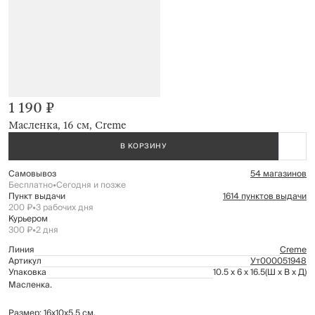
1 190 ₽
Масленка, 16 см, Creme
В КОРЗИНУ
Самовывоз
54 магазинов
Бесплатно
•
Сегодня и позже
Пункт выдачи
1614 пунктов выдачи
200 ₽
•
3 рабочих дня
Курьером
300 ₽
•
2 дня
Линия
Creme
Артикул
Ут000051948
Упаковка
10.5 x 6 x 16.5
(Ш x В x Д)
Масленка.
Размер: 16х10х5,5 см.