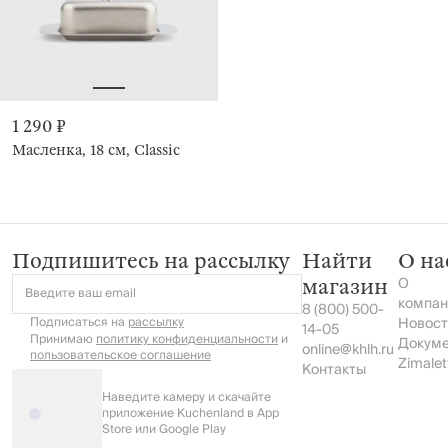
1 290 ₽
Масленка, 18 см, Classic
Подпишитесь на рассылку
Найти
О на
О
магазин
Введите ваш email
компан
8 (800) 500-
Подписаться на
рассылку
Новост
14-05
Принимаю
политику конфиденциальности
и
Докум
online@khlh.ru
пользовательское соглашение
Zimalet
Контакты
Наведите камеру и скачайте
приложение Kuchenland в App
Store или Google Play