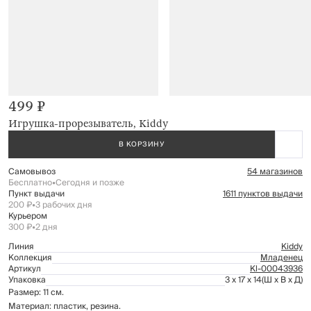
499 ₽
Игрушка-прорезыватель, Kiddy
В КОРЗИНУ
Самовывоз
54 магазинов
Бесплатно
•
Сегодня и позже
Пункт выдачи
1611 пунктов выдачи
200 ₽
•
3 рабочих дня
Курьером
300 ₽
•
2 дня
Линия
Kiddy
Коллекция
Младенец
Артикул
Kl-00043936
Упаковка
3 x 17 x 14
(Ш x В x Д)
Размер: 11 см.
Материал: пластик, резина.