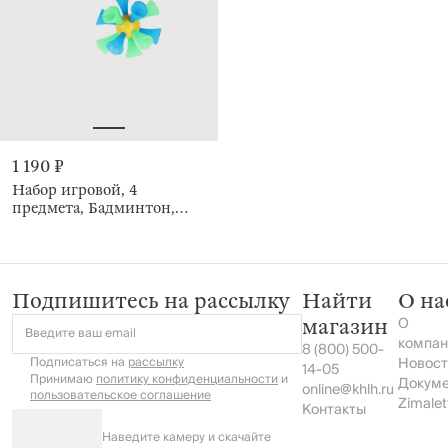
1 190 ₽
Набор игровой, 4
предмета, Бадминтон,
Game
Подпишитесь на рассылку
Найти
О на
О
магазин
Введите ваш email
компан
8 (800) 500-
Подписаться на
рассылку
Новост
14-05
Принимаю
политику конфиденциальности
и
Докум
online@khlh.ru
пользовательское соглашение
Zimalet
Контакты
Наведите камеру и скачайте