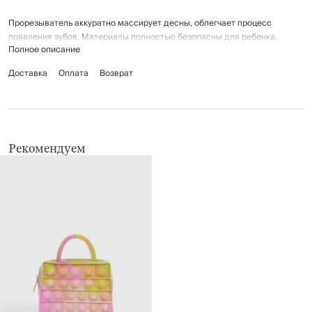
Прорезыватель аккуратно массирует десны, облегчает процесс
появления зубов. Материалы полностью безопасны для ребенка.
Полное описание
Рекомендуется перед использованием вымыть в горячей воде.
Доставка
Оплата
Возврат
Предназначена для детей 0+.
Рекомендуем