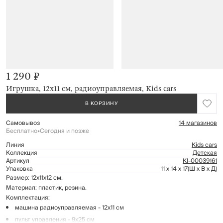
1 290 ₽
Игрушка, 12х11 см, радиоуправляемая, Kids cars
В КОРЗИНУ
Самовывоз
14 магазинов
Бесплатно
•
Сегодня и позже
Линия
Kids cars
Коллекция
Детская
Артикул
Kl-00039161
Упаковка
11 x 14 x 17
(Ш x В x Д)
Размер: 12х11х12 см.
Материал: пластик, резина.
Комплектация:
машина радиоуправляемая - 12х11 см
пульт управления - 9х25 см