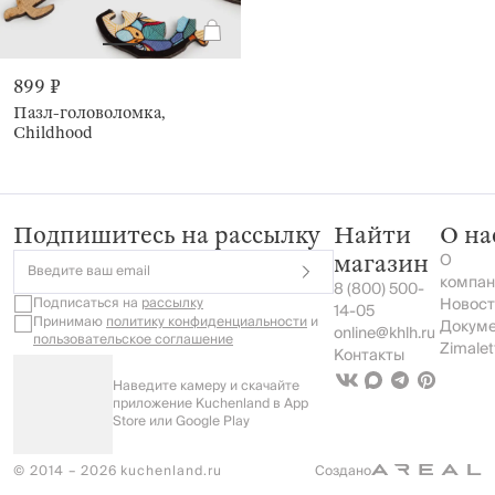
899 ₽
Пазл-головоломка,
Childhood
Подпишитесь на рассылку
Найти
О на
О
магазин
Введите ваш email
компан
8 (800) 500-
Подписаться на
рассылку
Новост
14-05
Принимаю
политику конфиденциальности
и
Докум
online@khlh.ru
пользовательское соглашение
Zimalet
Контакты
Наведите камеру и скачайте
приложение Kuchenland в App
Store или Google Play
© 2014 – 2026 kuchenland.ru
Создано