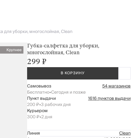
а для уборки, многослойная, Clean
Губка-салфетка для уборки,
Крупнее
многослойная, Clean
299 ₽
В КОРЗИНУ
Самовывоз
54 магазинов
Бесплатно
•
Сегодня и позже
Пункт выдачи
1616 пунктов выдачи
200 ₽
•
3 рабочих дня
Курьером
300 ₽
•
2 дня
Линия
Clean