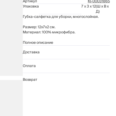
Артикул
Kl-00031865
Упаковка
7 x 3 x 12
(Ш x В x
Д)
Губка-салфетка для уборки, многослойная.
Размер: 12х7х2 см.
Материал: 100% микрофибра.
Подходит для сухой и влажной уборки.
Полное описание
Рекомендации: после износа слоя оторвать его
Доставка
для обновления губки; промывать вручную с
применением мягких моющих средств.
Оплата
Возврат