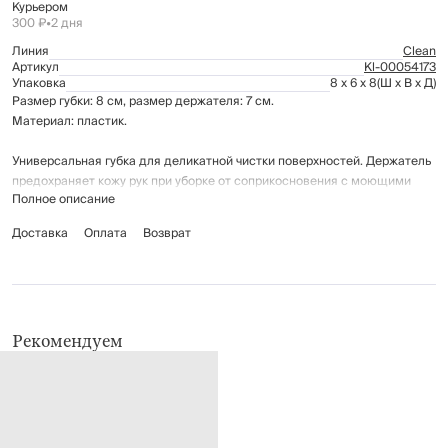
Курьером
300 ₽
•
2 дня
Линия
Clean
Артикул
Kl-00054173
Упаковка
8 x 6 x 8
(Ш x В x Д)
Размер губки: 8 см, размер держателя: 7 см.
Материал: пластик.
Универсальная губка для деликатной чистки поверхностей. Держатель
предохраняет кожу рук при уборке от соприкосновения с моющими
Полное описание
средствами.
Доставка
Оплата
Возврат
Рекомендации по уходу: промывать вручную с применением мягких
моющих средств.
Рекомендуем