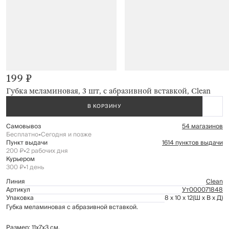
199 ₽
Губка меламиновая, 3 шт, с абразивной вставкой, Clean
В КОРЗИНУ
Самовывоз
54 магазинов
Бесплатно
•
Сегодня и позже
Пункт выдачи
1614 пунктов выдачи
200 ₽
•
2 рабочих дня
Курьером
300 ₽
•
1 день
Линия
Clean
Артикул
Ут000071848
Упаковка
8 x 10 x 12
(Ш x В x Д)
Губка меламиновая с абразивной вставкой.
Размер: 11x7x3 см.