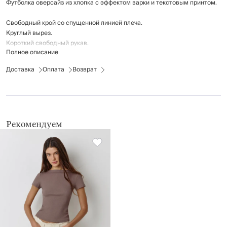
Футболка оверсайз из хлопка с эффектом варки и текстовым принтом.
Свободный крой со спущенной линией плеча.
Круглый вырез.
Короткий свободный рукав.
Полное описание
Состав: 100% хлопок.
Доставка
Оплата
Возврат
Рекомендации по уходу:
щадящая стирка при температуре до 40°С
не отбеливать
гладить при средней температуре (до 150°С)
профессиональная сухая чистка в тетрахлорэтилене и во всех
Рекомендуем
растворителях, внесенных в список для символа F
барабанная сушка при температуре до 40°С