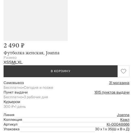
2 490 ₽
Футболка женская, Joanna
Размер
XS
S
M
L
XL
В КОРЗИНУ
Самовывоз
31 магазина
Бесплатно
•
Сегодня и позже
Пункт выдачи
1615 пунктов выдачи
Бесплатно
•
3 рабочих дня
Курьером
300 ₽
•
1 день
Линия
Joanna
Коллекция
Кэжл
Артикул
Kl-00048666
Упаковка
30 x 1 x 35
(Ш x В x Д)