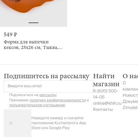
549 ₽
Форма для выпечки
кексов, 25х26 см, Тыква,
Bakery color
Подпишитесь на рассылку
Найти
О на
О
магазин
Введите ваш email
компан
8 (800) 500-
Подписаться на
рассылку
Новост
14-05
Принимаю
политику конфиденциальности
и
Докум
online@khlh.ru
пользовательское соглашение
Zimalet
Контакты
Наведите камеру и скачайте
приложение Kuchenland в App
Store или Google Play