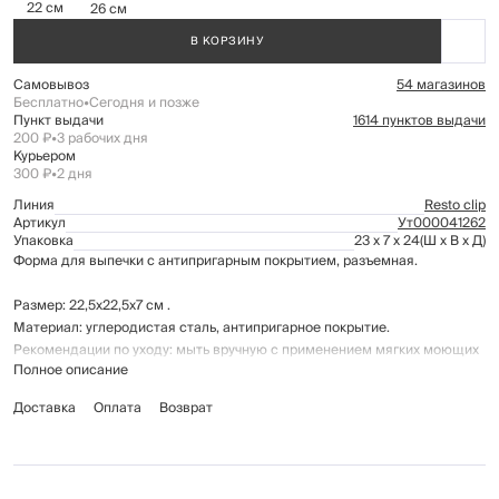
22 см
26 см
В КОРЗИНУ
Самовывоз
54 магазинов
Бесплатно
•
Сегодня и позже
Пункт выдачи
1614 пунктов выдачи
200 ₽
•
3 рабочих дня
Курьером
300 ₽
•
2 дня
Линия
Resto clip
Артикул
Ут000041262
Упаковка
23 x 7 x 24
(Ш x В x Д)
Форма для выпечки с антипригарным покрытием, разъемная.
Размер: 22,5x22,5x7 см .
Материал: углеродистая сталь, антипригарное покрытие.
Рекомендации по уходу: мыть вручную с применением мягких моющих
Полное описание
средств. Не использовать для ухода абразивные чистящие средства и
жёсткие губки. Можно мыть в посудомоечной машине.
Доставка
Оплата
Возврат