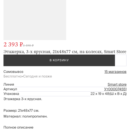
2 393 ₽
3 490 ₽
Этажерка, 3-х ярусная, 21x48x77 см, на колесах, Smart Store
В КОРЗИНУ
Самовывоз
15 магазинов
Бесплатно
•
Сегодня и позже
Линия
Smart store
Артикул
Ут000074551
Упаковка
22 x 19 x 48
(Ш x В x Д)
Этажерка 3-х ярусная.
Размер: 21x48x77 см.
Материал: полипропилен.
Полное описание
Протирать мягкой влажной тканью.