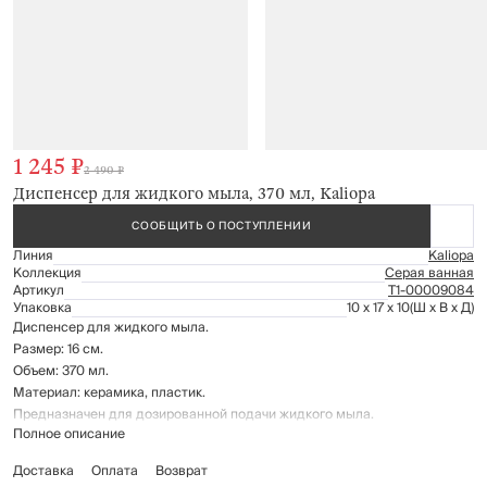
1 245 ₽
2 490 ₽
Диспенсер для жидкого мыла, 370 мл, Kaliopa
СООБЩИТЬ О ПОСТУПЛЕНИИ
Линия
Kaliopa
Коллекция
Серая ванная
Артикул
Т1-00009084
Упаковка
10 x 17 x 10
(Ш x В x Д)
Диспенсер для жидкого мыла.
Размер: 16 см.
Объем: 370 мл.
Материал: керамика, пластик.
Предназначен для дозированной подачи жидкого мыла.
Полное описание
Рекомендации по уходу: мыть вручную с применением мягких моющих
средств.
Доставка
Оплата
Возврат